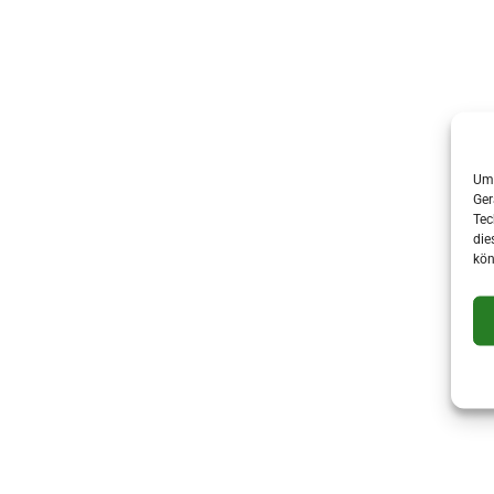
Um 
Ger
Tec
die
kön