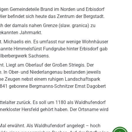
igen Gemeindeteile Brand im Norden und Erbisdorf
r befindet sich heute das Zentrum der Bergstadt.
ch der damals nahen Grenze (slaw. granica) zu
bekannten Jahrmarkt.
St. Michaelis ein. Es umfasst nur wenige Wohnhäuser
annte Himmelsfürst Fundgrube hinter Erbisdorf gab
ilberbergwerk Sachsens.
t. Liegt am Oberlauf der Großen Striegis. Der
e. In Ober- und Niederlangenau bestanden jeweils
che Zeugen nebst einem ruhigen Landschaftspark
 1841 geborene Bergmanns-Schnitzer Ernst Dagobert
ttelalter zurück. Es soll um 1180 als Waldhufendorf
nerkloster Hersfeld gehört haben. Der Ortsname wird
Mal erwähnt. Als Waldhufendorf angelegt – hoch