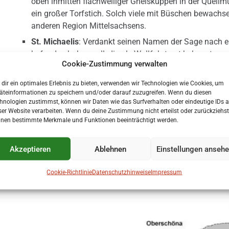
oben inmitten flachwelliger Gneiskuppen in der Quellmu
ein großer Torfstich. Solch viele mit Büschen bewachse
anderen Region Mittelsachsens.
St. Michaelis
: Verdankt seinen Namen der Sage nach ein
befunden haben soll, die als Wallfahrtsort bekannt war.
Cookie-Zustimmung verwalten
Benannt wurde die Kapelle nach dem Heiligen Michael als
erste urkundliche Beleg von 1348.
dir ein optimales Erlebnis zu bieten, verwenden wir Technologien wie Cookies, um
äteinformationen zu speichern und/oder darauf zuzugreifen. Wenn du diesen
hnologien zustimmst, können wir Daten wie das Surfverhalten oder eindeutige IDs a
Auch die Ortslagen
Mönchenfrei
und
Niederfrei
sowie di
ser Website verarbeiten. Wenn du deine Zustimmung nicht erteilst oder zurückziehst
Stadtgebiet. Der kommunalrechtliche Zusammenschluss vo
nen bestimmte Merkmale und Funktionen beeinträchtigt werden.
Himmelsfürst wurde am 1. Oktober 1993 vollzogen. Lange
1. April 2002 zur Großen Kreisstadt Brand-Erbisdorf.
Akzeptieren
Ablehnen
Einstellungen anseh
Cookie-Richtlinie
Datenschutzhinweise
Impressum