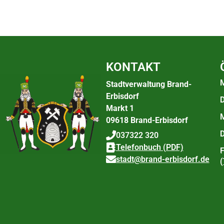
KONTAKT
Stadtverwaltung Brand-
Erbisdorf
D
Markt 1
09618 Brand-Erbisdorf
037322 320
Telefonbuch (PDF)
F
stadt@brand-erbisdorf.de
(