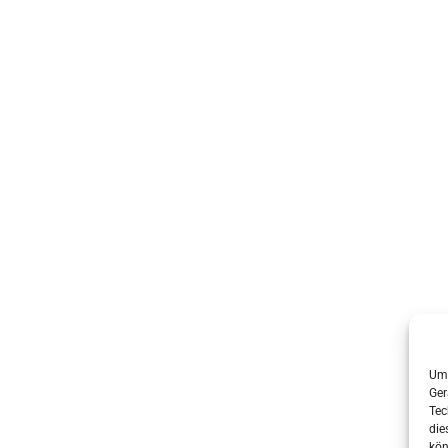
Um 
Ger
Tec
die
kön