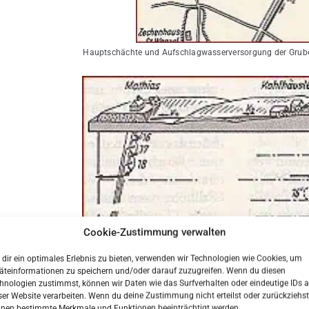
Hauptschächte und Aufschlagwasserversorgung der Grube 
Cookie-Zustimmung verwalten
dir ein optimales Erlebnis zu bieten, verwenden wir Technologien wie Cookies, um
Schematische
äteinformationen zu speichern und/oder darauf zuzugreifen. Wenn du diesen
hnologien zustimmst, können wir Daten wie das Surfverhalten oder eindeutige IDs a
ser Website verarbeiten. Wenn du deine Zustimmung nicht erteilst oder zurückziehst
Die „Vergnügte Anweisung samt Reußen“, seit
1518
und
1
nen bestimmte Merkmale und Funktionen beeinträchtigt werden.