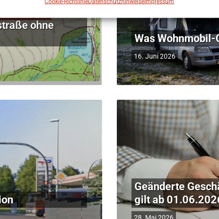
Cookie-Richtlinie
Datenschutzhinweise
Impressum
nur Ringstraße
straße ohne
Was Wohnmobil-
16. Juni 2026
Geänderte Geschä
ion
gilt ab 01.06.202
28. Mai 2026