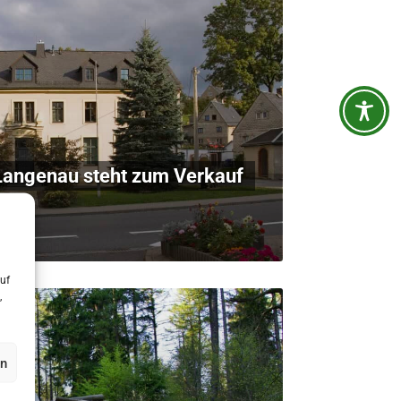
 Langenau steht zum Verkauf
uf
,
en