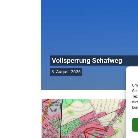
Vollsperrung Schafweg
3. August 2026
Um 
Ger
Tec
die
kön